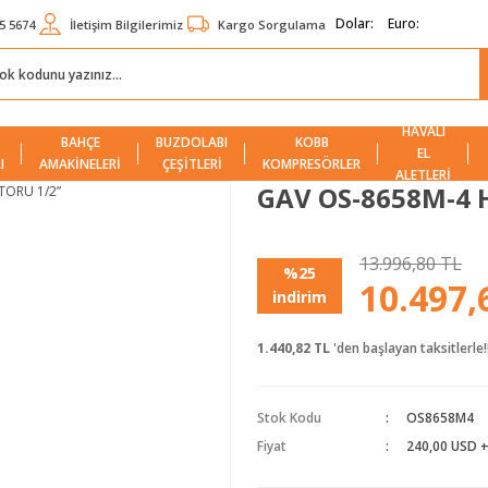
Dolar:
Euro:
5 5674
İletişim Bilgilerimiz
Kargo Sorgulama
HAVALI
BAHÇE
BUZDOLABI
KOBB
EL
I
AMAKİNELERİ
ÇEŞİTLERİ
KOMPRESÖRLER
ALETLERİ
GAV OS-8658M-4 
13.996,80 TL
%25
10.497,
indirim
1.440,82 TL
'den başlayan taksitlerle!
Stok Kodu
OS8658M4
Fiyat
240,00 USD 