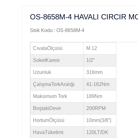
OS-8658M-4 HAVALI CIRCIR M
Stok Kodu : OS-8658M-4
CıvataÖlçüsü
M 12
SoketKaresi
1/2”
Uzunluk
316mm
ÇalışmaTorkAralığı
41-162Nm
Maksimum Tork
189Nm
BoştakiDevir
200RPM
HortumÖlçüsü
10mm(3/8”)
HavaTüketimi
120LT/DK