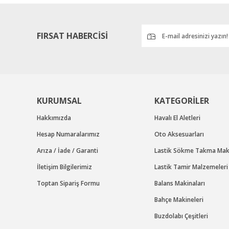
Ürün fiyatı diğer sitelerden daha pahalı.
Bu ürüne benzer farklı alternatifler olmalı.
FIRSAT HABERCİSİ
KURUMSAL
KATEGORİLER
Hakkımızda
Havalı El Aletleri
Hesap Numaralarımız
Oto Aksesuarları
Arıza / İade / Garanti
Lastik Sökme Takma Maki
İletişim Bilgilerimiz
Lastik Tamir Malzemeleri
Toptan Sipariş Formu
Balans Makinaları
Bahçe Makineleri
Buzdolabı Çeşitleri