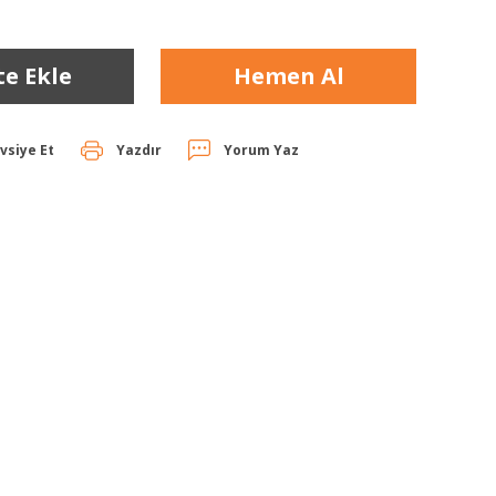
te Ekle
Hemen Al
vsiye Et
Yazdır
Yorum Yaz