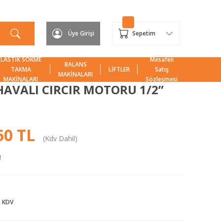
Üye Girişi
Sepetim
LASTİK SÖKME
Mesafeli
BALANS
TAKMA
LİFTLER
Satış
MAKİNALARI
MAKİNALARI
Sözleşmesi
HAVALI CIRCIR MOTORU 1/2”
60 TL
(Kdv Dahil)
!
+ KDV