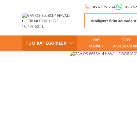
0532 525 5674
0532 52
YAPI
OTO
TÜM KATEGORİLER
MARKET
AKSESUARLAR