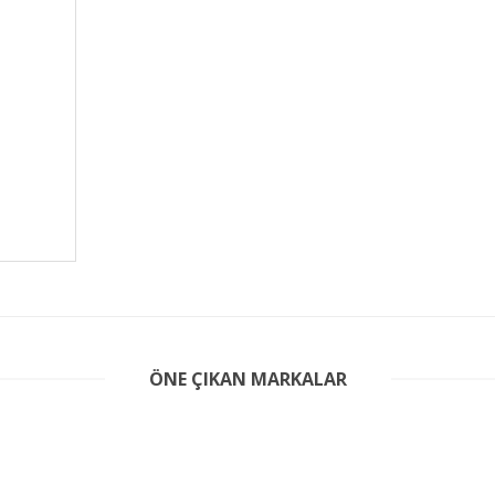
er konularda yetersiz gördüğünüz noktaları öneri formunu kullanarak tarafım
ÖNE ÇIKAN MARKALAR
Bu ürüne ilk yorumu siz yapın!
Yorum Yaz