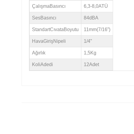
ÇalışmaBasıncı
6,3-8,0ATÜ
SesBasıncı
84dBA
StandartCıvataBoyutu
11mm(7/16”)
HavaGirişNipeli
1/4”
Ağırlık
1,5Kg
KoliAdedi
12Adet
Bu ürünün fiyat bilgisi, resim, ürün açıklamalarında ve diğ
Görüş ve önerileriniz için teşekkür ederiz.
Ürün resmi kalitesiz, bozuk veya görüntülenemiyor.
Ürün açıklamasında eksik bilgiler bulunuyor.
Ürün bilgilerinde hatalar bulunuyor.