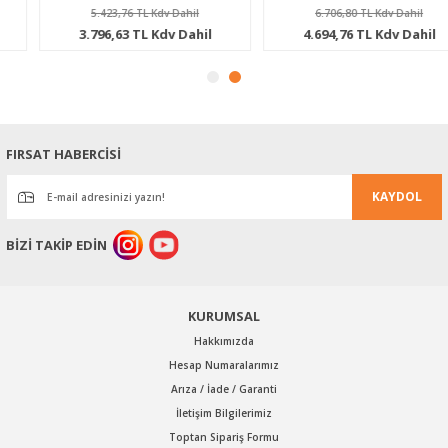
5.423,76 TL Kdv Dahil
6.706,80 TL Kdv Dahil
3.796,63 TL Kdv Dahil
4.694,76 TL Kdv Dahil
FIRSAT HABERCİSİ
KAYDOL
BİZİ TAKİP EDİN
KURUMSAL
Hakkımızda
Hesap Numaralarımız
Arıza / İade / Garanti
İletişim Bilgilerimiz
Toptan Sipariş Formu