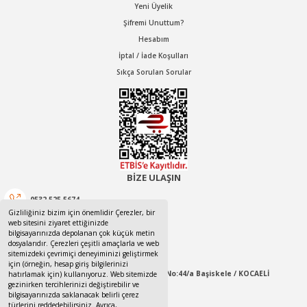
Yeni Üyelik
Şifremi Unuttum?
Hesabım
İptal / İade Koşulları
Sıkça Sorulan Sorular
BİZE ULAŞIN
0532 525 5674
Gizliliğiniz bizim için önemlidir Çerezler, bir
web sitesini ziyaret ettiğinizde
0532 525 5674
bilgisayarınızda depolanan çok küçük metin
dosyalarıdır. Çerezleri çeşitli amaçlarla ve web
canotom41@gmail.com
sitemizdeki çevrimiçi deneyiminizi geliştirmek
için (örneğin, hesap giriş bilgilerinizi
Yaylacık Mahallesi Mert İnan Sokak No:44/a Başiskele / KOCAELİ
hatırlamak için) kullanıyoruz. Web sitemizde
gezinirken tercihlerinizi değiştirebilir ve
bilgisayarınızda saklanacak belirli çerez
09:00-18:00 Pazartesi / Cumartesi
türlerini reddedebilirsiniz. Ayrıca,