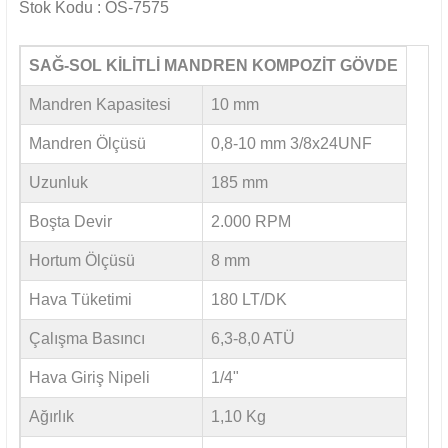
Stok Kodu : OS-7575
SAĞ-SOL KİLİTLİ MANDREN KOMPOZİT GÖVDE
Mandren Kapasitesi
10 mm
Mandren Ölçüsü
0,8-10 mm 3/8x24UNF
Uzunluk
185 mm
Boşta Devir
2.000 RPM
Hortum Ölçüsü
8 mm
Hava Tüketimi
180 LT/DK
Çalışma Basıncı
6,3-8,0 ATÜ
Hava Giriş Nipeli
1/4"
Ağırlık
1,10 Kg