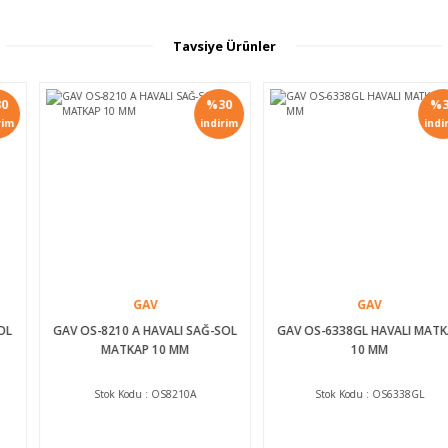
Ürün fiyatı diğer sitelerden daha pahalı.
Tavsiye Ürünler
Bu ürüne benzer farklı alternatifler olmalı.
%30
%30
indirim
indirim
Gönder
GAV
GAV
GAV OS-8210 A HAVALI SAĞ-SOL
GAV OS-6338GL HAVALI MATKAP
MATKAP 10 MM
10 MM
Stok Kodu : OS8210A
Stok Kodu : OS6338GL