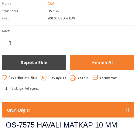
Marka
GAV
Havalı Zımparalar
Stok Kodu
OS7575
Fiyat
200,00 USD + KDV
Koli Kapama Makinaları
Adet:
Raspa ve Silikon
Tabancaları
Yankeski - Sac Kesme
Sepete Ekle
Hemen Al
Zımba Çivi Çakmalar
Tavsiye Et
Yazdır
Yorum Yaz
Stok için tel açınız
Ürün Bilgisi
OS-7575 HAVALI MATKAP 10 MM