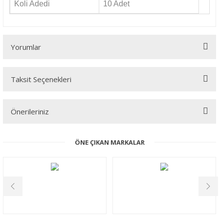
Koli Adedi
10 Adet
Yorumlar
Taksit Seçenekleri
Bu ürüne ilk yorumu siz yapın!
Önerileriniz
Yorum Yaz
Bu ürünün fiyat bilgisi, resim, ürün açıklamalarında ve diğer
ÖNE ÇIKAN MARKALAR
konularda yetersiz gördüğünüz noktaları öneri formunu kullanarak
tarafımıza iletebilirsiniz.
Görüş ve önerileriniz için teşekkür ederiz.
Ürün resmi kalitesiz, bozuk veya görüntülenemiyor.
Ürün açıklamasında eksik bilgiler bulunuyor.
Ürün bilgilerinde hatalar bulunuyor.