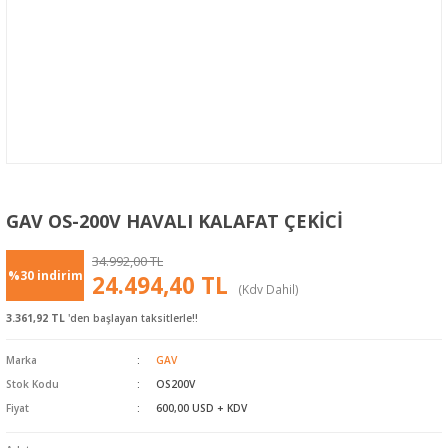
GAV OS-200V HAVALI KALAFAT ÇEKİCİ
34.992,00 TL
%30 indirim
24.494,40 TL
(Kdv Dahil)
3.361,92 TL
'den başlayan taksitlerle!!
Marka
GAV
Stok Kodu
OS200V
Fiyat
600,00 USD + KDV