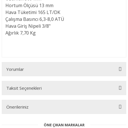
Hortum Ölçüsü
13 mm
Hava Tüketimi
165 LT/DK
Çalışma Basıncı
6,3-8,0 ATÜ
Hava Giriş Nipeli
3/8"
Ağırlık
7,70 Kg
Yorumlar
Taksit Seçenekleri
Bu ürüne ilk yorumu siz yapın!
Önerileriniz
Yorum Yaz
Bu ürünün fiyat bilgisi, resim, ürün açıklamalarında ve diğer
ÖNE ÇIKAN MARKALAR
konularda yetersiz gördüğünüz noktaları öneri formunu kullanarak