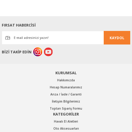
tarafımıza iletebilirsiniz.
Görüş ve önerileriniz için teşekkür ederiz.
Ürün resmi kalitesiz, bozuk veya görüntülenemiyor.
FIRSAT HABERCİSİ
Ürün açıklamasında eksik bilgiler bulunuyor.
KAYDOL
Ürün bilgilerinde hatalar bulunuyor.
Ürün fiyatı diğer sitelerden daha pahalı.
BİZİ TAKİP EDİN
Bu ürüne benzer farklı alternatifler olmalı.
KURUMSAL
Hakkımızda
Hesap Numaralarımız
Arıza / İade / Garanti
Gönder
İletişim Bilgilerimiz
Toptan Sipariş Formu
KATEGORİLER
Havalı El Aletleri
Oto Aksesuarları