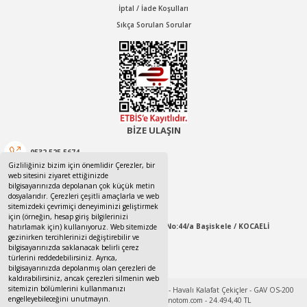
İptal / İade Koşulları
Sıkça Sorulan Sorular
BİZE ULAŞIN
0532 525 5674
Gizliliğiniz bizim için önemlidir Çerezler, bir
web sitesini ziyaret ettiğinizde
0532 525 5674
bilgisayarınızda depolanan çok küçük metin
dosyalarıdır. Çerezleri çeşitli amaçlarla ve web
canotom41@gmail.com
sitemizdeki çevrimiçi deneyiminizi geliştirmek
için (örneğin, hesap giriş bilgilerinizi
Yaylacık Mahallesi Mert İnan Sokak No:44/a Başiskele / KOCAELİ
hatırlamak için) kullanıyoruz. Web sitemizde
gezinirken tercihlerinizi değiştirebilir ve
bilgisayarınızda saklanacak belirli çerez
09:00-18:00 Pazartesi / Cumartesi
türlerini reddedebilirsiniz. Ayrıca,
bilgisayarınızda depolanmış olan çerezleri de
kaldırabilirsiniz, ancak çerezleri silmenin web
sitemizin bölümlerini kullanmanızı
engelleyebileceğini unutmayın.