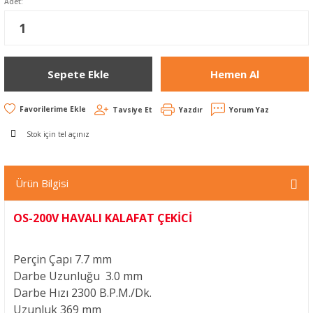
Adet:
Sepete Ekle
Hemen Al
Tavsiye Et
Yazdır
Yorum Yaz
Stok için tel açınız
Ürün Bilgisi
OS-200V HAVALI KALAFAT ÇEKİCİ
Perçin Çapı
7.7 mm
Darbe Uzunluğu
3.0 mm
Darbe Hızı
2300 B.P.M./Dk.
Uzunluk
369 mm