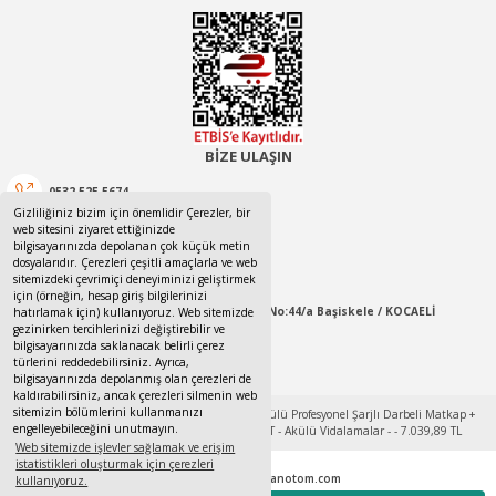
BİZE ULAŞIN
0532 525 5674
Gizliliğiniz bizim için önemlidir Çerezler, bir
web sitesini ziyaret ettiğinizde
0532 525 5674
bilgisayarınızda depolanan çok küçük metin
dosyalarıdır. Çerezleri çeşitli amaçlarla ve web
canotom41@gmail.com
sitemizdeki çevrimiçi deneyiminizi geliştirmek
için (örneğin, hesap giriş bilgilerinizi
Yaylacık Mahallesi Mert İnan Sokak No:44/a Başiskele / KOCAELİ
hatırlamak için) kullanıyoruz. Web sitemizde
gezinirken tercihlerinizi değiştirebilir ve
bilgisayarınızda saklanacak belirli çerez
09:00-18:00 Pazartesi / Cumartesi
türlerini reddedebilirsiniz. Ayrıca,
bilgisayarınızda depolanmış olan çerezleri de
kaldırabilirsiniz, ancak çerezleri silmenin web
sitemizin bölümlerini kullanmanızı
engelleyebileceğini unutmayın.
Web sitemizde işlevler sağlamak ve erişim
istatistikleri oluşturmak için çerezleri
Tek Tıkla Ödeme Kolaylığı
© 2017 - 2022
www.canotom.com
kullanıyoruz.