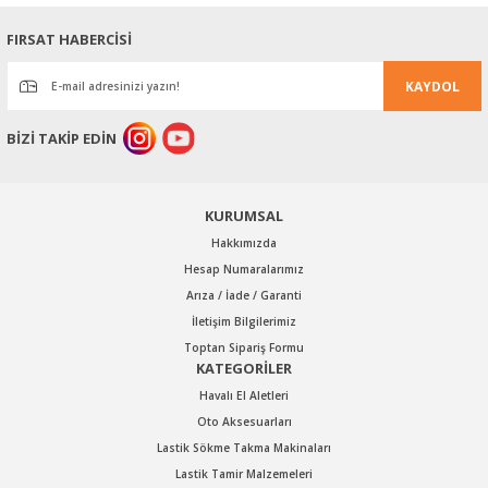
Ürün resmi kalitesiz, bozuk veya görüntülenemiyor.
FIRSAT HABERCİSİ
Ürün açıklamasında eksik bilgiler bulunuyor.
KAYDOL
Ürün bilgilerinde hatalar bulunuyor.
Ürün fiyatı diğer sitelerden daha pahalı.
BİZİ TAKİP EDİN
Bu ürüne benzer farklı alternatifler olmalı.
KURUMSAL
Hakkımızda
Hesap Numaralarımız
Arıza / İade / Garanti
Gönder
İletişim Bilgilerimiz
Toptan Sipariş Formu
KATEGORİLER
Havalı El Aletleri
Oto Aksesuarları
Lastik Sökme Takma Makinaları
Lastik Tamir Malzemeleri