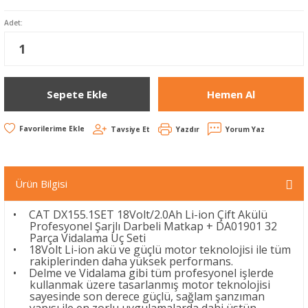
Adet:
Sepete Ekle
Hemen Al
Tavsiye Et
Yazdır
Yorum Yaz
Ürün Bilgisi
•
CAT DX155.1SET 18Volt/2.0Ah Li-ion Çift Akülü
Profesyonel Şarjlı Darbeli Matkap + DA01901 32
Parça Vidalama Uç Seti
•
18Volt Li-ion akü ve güçlü motor teknolojisi ile tüm
rakiplerinden daha yüksek performans.
•
Delme ve Vidalama gibi tüm profesyonel işlerde
kullanmak üzere tasarlanmış motor teknolojisi
sayesinde son derece güçlü, sağlam şanzıman