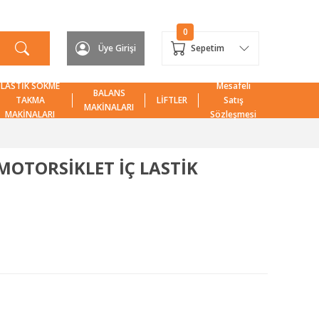
0
Üye Girişi
Sepetim
LASTİK SÖKME
Mesafeli
BALANS
TAKMA
LİFTLER
Satış
MAKİNALARI
MAKİNALARI
Sözleşmesi
9 MOTORSİKLET İÇ LASTİK