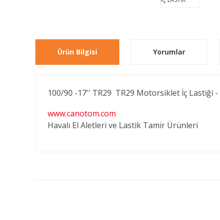
Ürün Bilgisi
Yorumlar
100/90 -17'' TR29 TR29 Motorsiklet İç Lastiği 
www.canotom.com
Havalı El Aletleri ve Lastik Tamir Ürünleri
Bu ürünün fiyat bilgisi, resim, ürün açıklamalarında ve diğ
Görüş ve önerileriniz için teşekkür ederiz.
Ürün resmi kalitesiz, bozuk veya görüntülenemiyor.
Ürün açıklamasında eksik bilgiler bulunuyor.