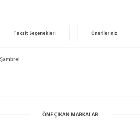
Taksit Seçenekleri
Önerileriniz
- Şambrel
er konularda yetersiz gördüğünüz noktaları öneri formunu kullanarak tarafım
ÖNE ÇIKAN MARKALAR
Bu ürüne ilk yorumu siz yapın!
Yorum Yaz