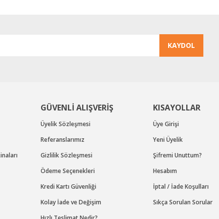
KAYDOL
Gönder
GÜVENLİ ALIŞVERİŞ
KISAYOLLAR
Üyelik Sözleşmesi
Üye Girişi
Referanslarımız
Yeni Üyelik
naları
Gizlilik Sözleşmesi
Şifremi Unuttum?
Ödeme Seçenekleri
Hesabım
Kredi Kartı Güvenliği
İptal / İade Koşulları
Kolay İade ve Değişim
Sıkça Sorulan Sorular
Hızlı Teslimat Nedir?