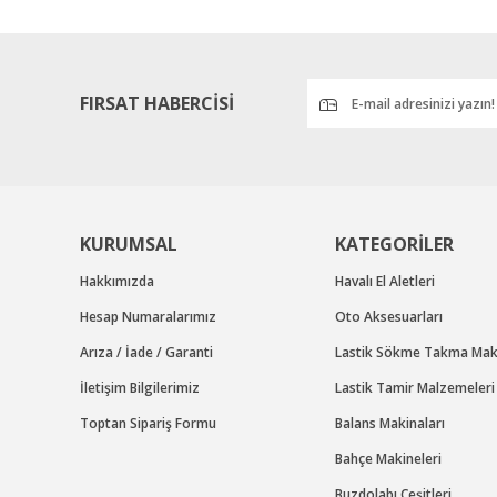
Ürün bilgilerinde hatalar bulunuyor.
Ürün fiyatı diğer sitelerden daha pahalı.
Bu ürüne benzer farklı alternatifler olmalı.
FIRSAT HABERCİSİ
KURUMSAL
KATEGORİLER
Hakkımızda
Havalı El Aletleri
Hesap Numaralarımız
Oto Aksesuarları
Arıza / İade / Garanti
Lastik Sökme Takma Maki
İletişim Bilgilerimiz
Lastik Tamir Malzemeleri
Toptan Sipariş Formu
Balans Makinaları
Bahçe Makineleri
Buzdolabı Çeşitleri