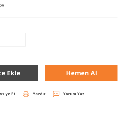
KDV
te Ekle
Hemen Al
vsiye Et
Yazdır
Yorum Yaz