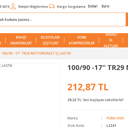
Dolar:
Euro:
5 5674
İletişim Bilgilerimiz
Kargo Sorgulama
HAVALI
BAHÇE
BUZDOLABI
KOBB
EL
I
AMAKİNELERİ
ÇEŞİTLERİ
KOMPRESÖRLER
ALETLERİ
100/90 -17'' TR29 MOTORSİKLET İÇ LASTİK
100/90 -17'' TR2
212,87 TL
29,22 TL
'den başlayan taksitlerle!!
Marka
PUMA AVİS
Stok Kodu
L2241