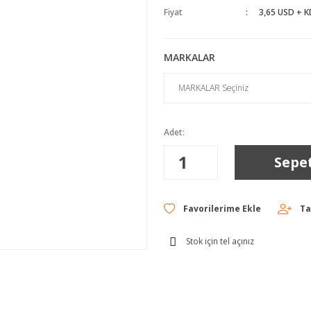
Fiyat
3,65 USD + 
MARKALAR
Adet:
Sepe
Ta
Stok için tel açınız